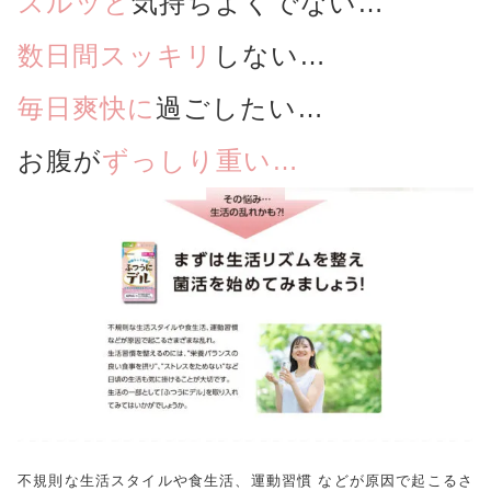
スルッと
気持ちよくでない…
プライバシーポリシー
特定商取引法に基づく表記
数日間スッキリ
しない…
毎日爽快に
過ごしたい…
お腹が
ずっしり重い…
不規則な生活スタイルや食生活、運動習慣 などが原因で起こるさ