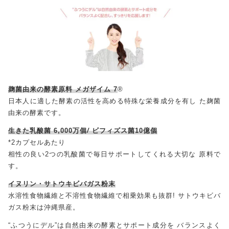
麹菌由来の酵素原料 メガザイム 7
®
日本人に適した酵素の活性を高める特殊な栄養成分を有し た麹菌
由来の酵素です。
生きた乳酸菌 6,000万個
/
ビフィズス菌10億個
*2カプセルあたり
相性の良い2つの乳酸菌で毎日サポートしてくれる大切な 原料で
す。
イヌリン・サトウキビバガス粉末
水溶性食物繊維と不溶性食物繊維で相乗効果も抜群! サトウキビバ
ガス粉末は沖縄県産。
“ふつうにデル”は自然由来の酵素とサポート成分を バランスよく