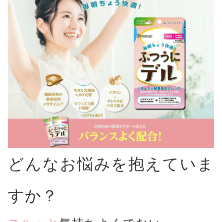
CHECKED PRODUCTS
注文履歴
ORDER HISTORY
ショッピングガイド
SHOPPING GUIDE
当社について
ABOUT US
お知らせ
NEWS
コンテンツ
CONTENT
よくある質問
FAQ
どんなお悩みを抱えていま
お問い合わせ
CONTACT
すか？