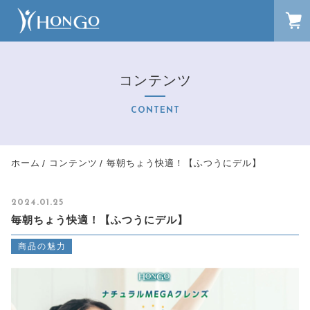
FAVORITE
LOGIN
コンテンツ
ランキング
RANKING
CONTENT
セール商品
SALE
キャンペーン
ホーム
コンテンツ
毎朝ちょう快適！【ふつうにデル】
CAMPAIGN
新着商品
2024.01.25
NEW ITEM
毎朝ちょう快適！【ふつうにデル】
カテゴリーから探す
CATEGORY
商品の魅力
商品一覧
PRODUCTS
最近チェックした商品